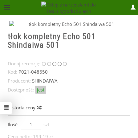
sklep@lasiogrod.pl
tłok kompletny Echo 501
Shindaiwa 501
Dodaj recenzję:
Kod:
P021-048650
Producent:
SHINDAIWA
Dostępność:
jest
Historia ceny
Ilość:
szt.
Cena netto:
199,19 zł