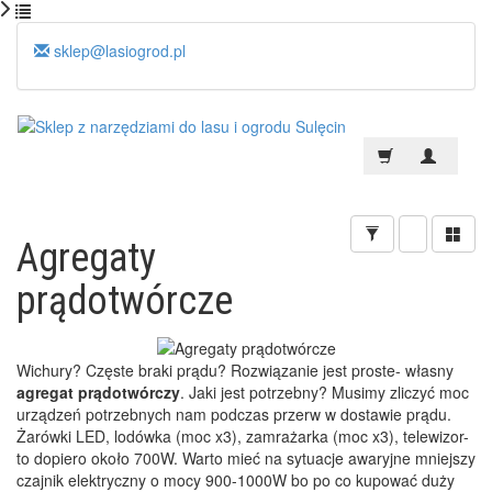
sklep@lasiogrod.pl
Agregaty
prądotwórcze
Wichury? Częste braki prądu? Rozwiązanie jest proste- własny
agregat prądotwórczy
. Jaki jest potrzebny? Musimy zliczyć moc
urządzeń potrzebnych nam podczas przerw w dostawie prądu.
Żarówki LED, lodówka (moc x3), zamrażarka (moc x3), telewizor-
to dopiero około 700W. Warto mieć na sytuacje awaryjne mniejszy
czajnik elektryczny o mocy 900-1000W bo po co kupować duży