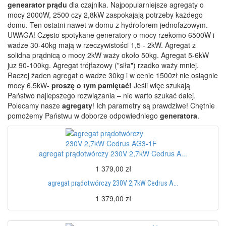
genearator prądu
dla czajnika. Najpopularniejsze agregaty o
mocy 2000W, 2500 czy 2,8kW zaspokajają potrzeby każdego
domu. Ten ostatni nawet w domu z hydroforem jednofazowym.
UWAGA! Często spotykane generatory o mocy rzekomo 6500W i
wadze 30-40kg mają w rzeczywistości 1,5 - 2kW. Agregat z
solidna prądnicą o mocy 2kW waży około 50kg. Agregat 5-6kW
juz 90-100kg. Agregat trójfazowy ("siła") rzadko waży mniej.
Raczej żaden agregat o wadze 30kg i w cenie 1500zł nie osiągnie
mocy 6,5kW-
proszę o tym pamiętać!
Jeśli więc szukają
Państwo najlepszego rozwiązania – nie warto szukać dalej.
Polecamy nasze
agregaty
! Ich parametry są prawdziwe! Chętnie
pomożemy Państwu w doborze odpowiedniego
generatora
.
agregat prądotwórczy 230V 2,7kW Cedrus A...
1 379,00 zł
agregat prądotwórczy 230V 2,7kW Cedrus A...
1 379,00 zł