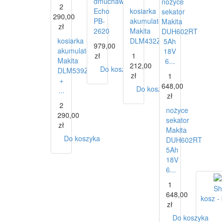
dmuchawa
nożyce
2
Echo
kosiarka
sekator
290,00
PB-
akumulatorowa
Makita
zł
2620
Makita
DUH602RT
kosiarka
DLM432Z
5Ah
979,00
akumulatorowa
18V
zł
1
Makita
6...
212,00
Do koszyka
DLM539Z
zł
1
+
648,00
Do koszyka
...
zł
2
nożyce
290,00
sekator
zł
Makita
Do koszyka
DUH602RT
5Ah
18V
6...
1
648,00
kosz -
zł
Do koszyka