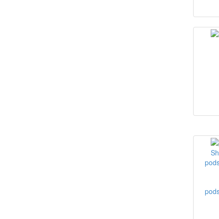
pods
pods