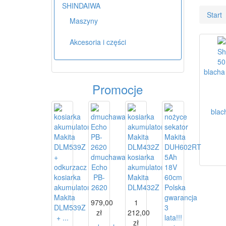
SHINDAIWA
Start
Maszyny
Akcesoria i części
blacha
Promocje
blac
dmuchawa
kosiarka
Echo
akumulatorowa
kosiarka
PB-
Makita
akumulatorowa
2620
DLM432Z
Makita
979,00
1
DLM539Z
zł
212,00
+ ...
zł