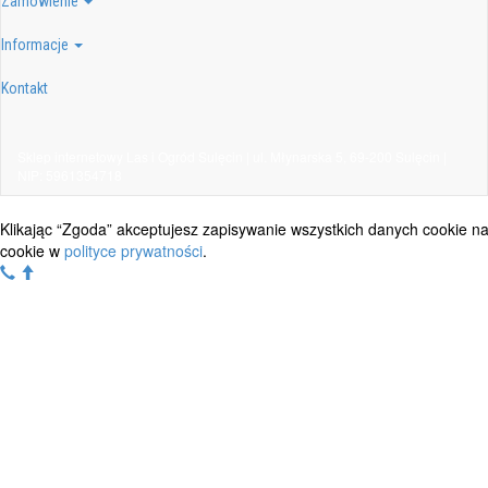
Zamówienie
Informacje
Kontakt
Sklep internetowy Las i Ogród Sulęcin | ul. Młynarska 5, 69-200 Sulęcin |
NIP: 5961354718
Klikając “Zgoda” akceptujesz zapisywanie wszystkich danych cookie n
cookie w
polityce prywatności
.