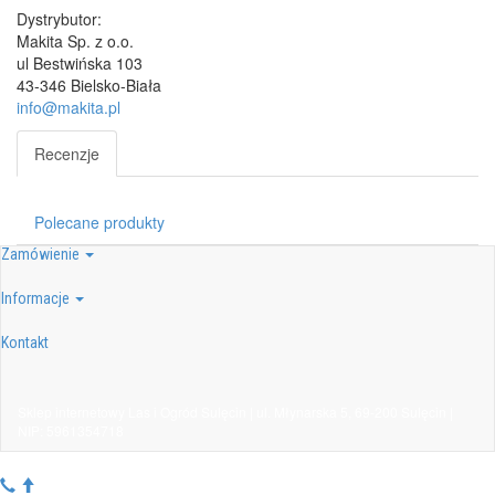
Dystrybutor:
Makita Sp. z o.o.
ul Bestwińska 103
43-346 Bielsko-Biała
info@makita.pl
Recenzje
Polecane produkty
Zamówienie
Informacje
Kontakt
Sklep internetowy Las i Ogród Sulęcin | ul. Młynarska 5, 69-200 Sulęcin |
NIP: 5961354718