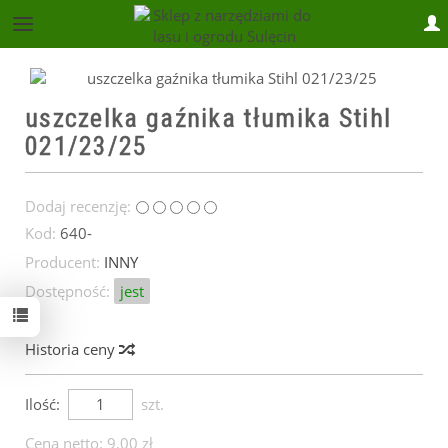
sklep@lasiogrod.pl
uszczelka gaźnika tłumika Stihl
021/23/25
Dodaj recenzję:
Kod:
640-
Producent:
INNY
Dostępność:
jest
Historia ceny
Ilość:
szt.
Cena netto:
9,00 zł