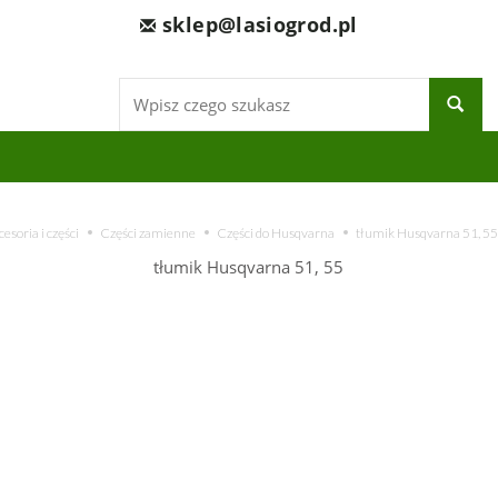
sklep@lasiogrod.pl
Wyszukaj
esoria i części
Części zamienne
Części do Husqvarna
tłumik Husqvarna 51, 55