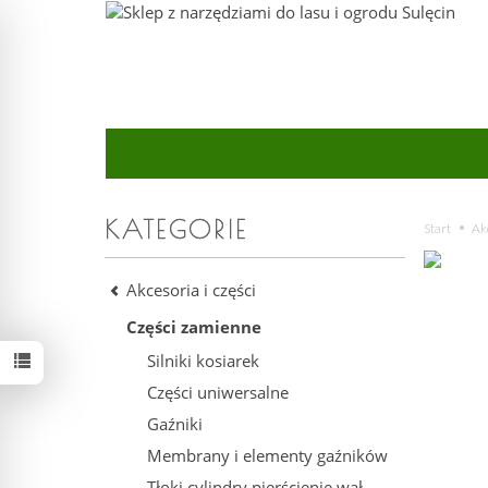
KATEGORIE
Start
Akc
Akcesoria i części
Części zamienne
Silniki kosiarek
Części uniwersalne
Gaźniki
Membrany i elementy gaźników
Tłoki cylindry pierścienie wał