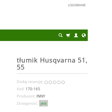
LOGOWANIE
tłumik Husqvarna 51,
55
Dodaj recenzję:
Kod:
170-165
Producent:
INNY
Dostępność:
jest