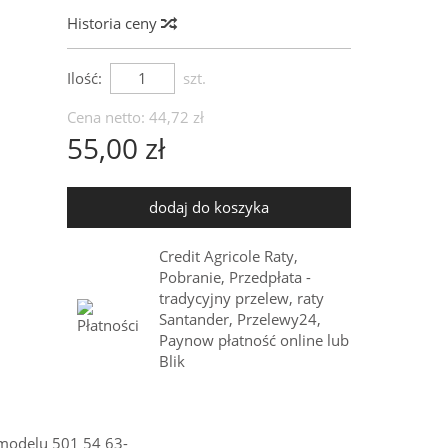
Historia ceny
Ilość:
szt.
Cena netto:
44,72 zł
55,00 zł
dodaj do koszyka
Credit Agricole Raty,
Pobranie, Przedpłata -
tradycyjny przelew, raty
Santander, Przelewy24,
Paynow płatność online lub
Blik
 modelu 501 54 63-