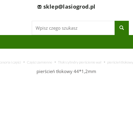
sklep@lasiogrod.pl
Wyszukaj
esoria i części
Części zamienne
Tłoki cylindry pierścienie wał
pierścień tłoko