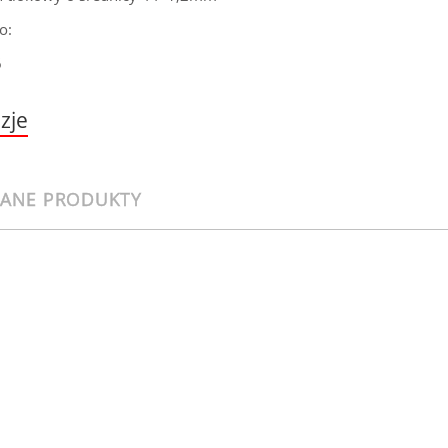
o:
6
zje
CANE PRODUKTY