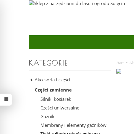
KATEGORIE
Start
Akc
Akcesoria i części
Części zamienne
Silniki kosiarek
Części uniwersalne
Gaźniki
Membrany i elementy gaźników
Tłoki cylindry pierścienie wał