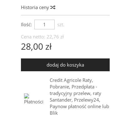
Historia ceny
Ilość:
szt.
Cena netto:
22,76 zł
28,00 zł
dodaj do koszyka
Credit Agricole Raty,
Pobranie, Przedpłata -
tradycyjny przelew, raty
Santander, Przelewy24,
Paynow płatność online lub
Blik