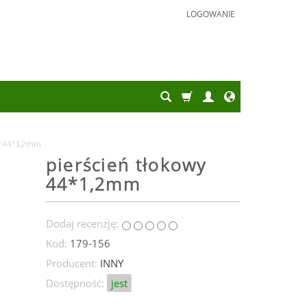
LOGOWANIE
wy 44*1,2mm
pierścień tłokowy
44*1,2mm
Dodaj recenzję:
Kod:
179-156
Producent:
INNY
Dostępność:
jest