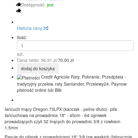
Dostępność:
jest
Historia ceny
Ilość:
szt.
Cena netto:
56,91 zł
70,00 zł
dodaj do koszyka
Credit Agricole Raty, Pobranie, Przedpłata -
tradycyjny przelew, raty Santander, Przelewy24, Paynow
płatność online lub Blik
łańcuch tnący Oregon 73LPX (kanciak - pełne dłuto)- piła
łańcuchowa na prowadnice 18" - 45cm - 64 ogniwek
prowadzących czyli 32 tnących do prowadnic 3/8 z rowkiem
1,5mm
Pasuje do pilarek z prowadnicami 18" 3/8 tzw wąskich (fabrycznie