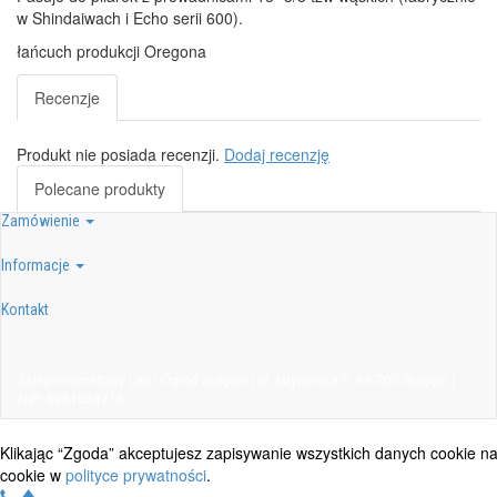
w Shindaiwach i Echo serii 600).
łańcuch produkcji Oregona
Recenzje
Produkt nie posiada recenzji.
Dodaj recenzję
Polecane produkty
Zamówienie
Informacje
Kontakt
Sklep internetowy Las i Ogród Sulęcin | ul. Młynarska 5, 69-200 Sulęcin |
NIP: 5961354718
Klikając “Zgoda” akceptujesz zapisywanie wszystkich danych cookie n
cookie w
polityce prywatności
.