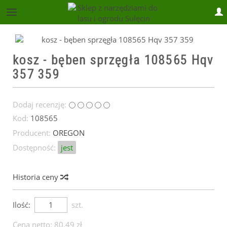
sklep@lasiogrod.pl
kosz - bęben sprzęgła 108565 Hqv
357 359
Dodaj recenzję:
Kod:
108565
Producent:
OREGON
Dostępność:
jest
Historia ceny
Ilość:
szt.
Cena netto:
80,49 zł