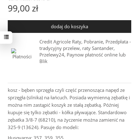
99,00 zł
dodaj do koszyka
Credit Agricole Raty, Pobranie, Przedpłata -
tradycyjny przelew, raty Santander,
Przelewy24, Paynow płatność online lub
Blik
kosz - bęben sprzęgła czyli część przenosząca napęd ze
sprzęgła (silnika) na łańcuch. Posiada wymienną zębatkę i
można nim zastąpić koszyk ze stałą zębatką. Później
kupuje się tylko zębatki - kółka pływające. Standardowo
zębatka 3/8-7 (68210), na życzenie można zamienić na
325-9 (13624). Pasuje do modeli:
Husqvarna: 357, 359, 355