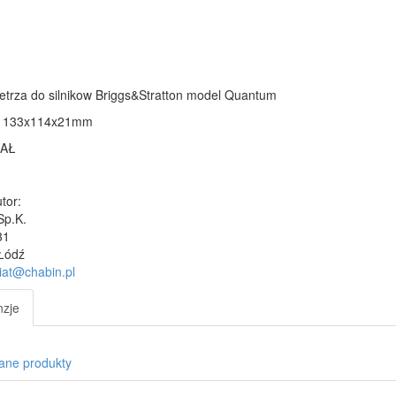
wietrza do silnikow Briggs&Stratton model Quantum
y 133x114x21mm
AŁ
tor:
Sp.K.
31
Łódź
iat@chabin.pl
zje
ane produkty