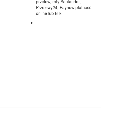
przelew, raty Santander,
Przelewy24, Paynow płatność
online lub Blik