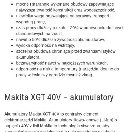
mocne i starannie wykonane obudowy zapewniające
najwyższą trwałość konstrukcji oraz wodoszczelność,
niewielka waga pozwalająca na sprawny transport i
wygodną pracę,
czas pracy dłuższy o około 120% w porównaniu do innych
standardowych narzędzi,
nawet o 50% dłuższa żywotność akumulatorów,
wysoka odporność na wstrząsy,
szczelna obudowa chroniąca przed zwarciami styków
akumulatora,
bezawaryjność nawet w najcięższych warunkach,
odporność na niskie temperatury (narzędzia idealne do
pracy w lesie czy ogrodzie również zimą).
Makita XGT 40V – akumulatory
Akumulatory Makita XGT 40V to centralny element
elektronarzędzi Makita. Akumulatory litowo-jonowe (Li-Ion) o
napięciu 40V z linii Makita to technologia stworzona, aby
zapewniać wysoką wydajność oraz niezawodność działania.